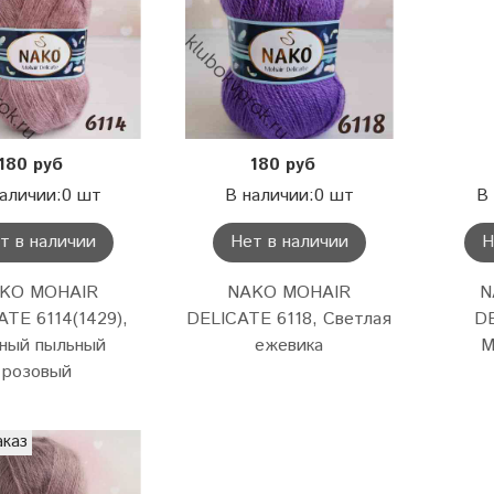
180 руб
180 руб
аличии:0 шт
В наличии:0 шт
В
т в наличии
Нет в наличии
Н
KO MOHAIR
NAKO MOHAIR
N
ATE 6114(1429),
DELICATE 6118, Светлая
DE
ный пыльный
ежевика
М
розовый
аказ