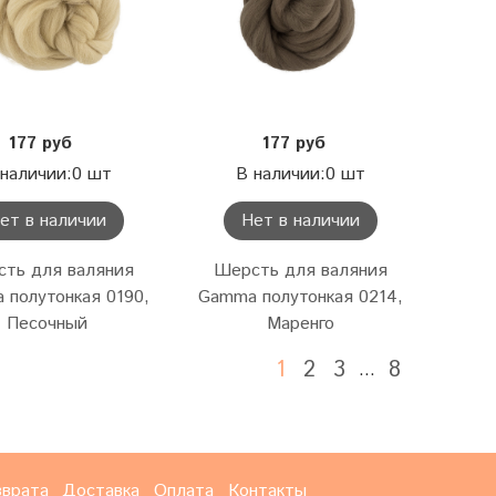
177 руб
177 руб
 наличии:0 шт
В наличии:0 шт
ет в наличии
Нет в наличии
ть для валяния
Шерсть для валяния
 полутонкая 0190,
Gamma полутонкая 0214,
Песочный
Маренго
1
2
3
8
…
зврата
Доставка
Оплата
Контакты