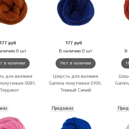
177 руб
177 руб
аличии:0 шт
В наличии:0 шт
В
т в наличии
Нет в наличии
Н
ь для валяния
Шерсть для валяния
Шерс
олутонкая 0081,
Gamma полутонкая 0100,
Gamma
Терракот
Темный Синий
аказ
Предзаказ
Пред