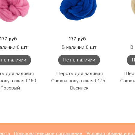
177 руб
177 руб
аличии:0 шт
В наличии:0 шт
В
т в наличии
Нет в наличии
Н
ь для валяния
Шерсть для валяния
Шерс
олутонкая 0160,
Gamma полутонкая 0175,
Gamma
Розовый
Василек
ерта
Пользовательское соглашение
Условия обмена и во