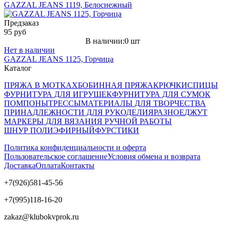
GAZZAL JEANS 1119, Белоснежный
Предзаказ
95 руб
В наличии:0 шт
Нет в наличии
GAZZAL JEANS 1125, Горчица
Каталог
ПРЯЖА В МОТКАХ
БОБИННАЯ ПРЯЖА
КРЮЧКИ
СПИЦЫ
ФУРНИТУРА ДЛЯ ИГРУШЕК
ФУРНИТУРА ДЛЯ СУМОК
ПОМПОНЫ
ТРЕССЫ
МАТЕРИАЛЫ ДЛЯ ТВОРЧЕСТВА
ПРИНАДЛЕЖНОСТИ ДЛЯ РУКОДЕЛИЯ
РАЗНОЕ
ДЖУТ
МАРКЕРЫ ДЛЯ ВЯЗАНИЯ РУЧНОЙ РАБОТЫ
ШНУР ПОЛИЭФИРНЫЙ
ФУРСТИКИ
Политика конфиденциальности и оферта
Пользовательское соглашение
Условия обмена и возврата
Доставка
Оплата
Контакты
+7(926)581-45-56
+7(995)118-16-20
zakaz@klubokvprok.ru